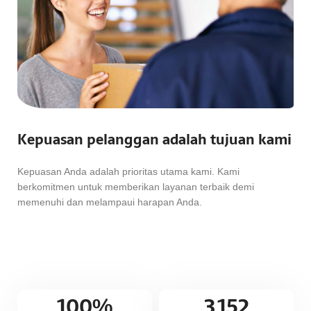
Kepuasan pelanggan adalah tujuan kami
Kepuasan Anda adalah prioritas utama kami. Kami
berkomitmen untuk memberikan layanan terbaik demi
memenuhi dan melampaui harapan Anda.
100
%
3,152