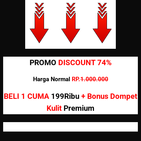
PROMO
DISCOUNT 74%
Harga Normal
RP.
1.000.000
BELI 1 CUMA
199Ribu
+
Bonus Dompet
Kulit
Premium